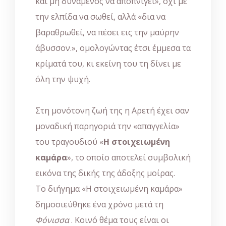
και μη δυνάμενος να αποπνιγεί», όχι με
την ελπίδα να σωθεί, αλλά «δια να
βαραθρωθεί, να πέσει εις την μαύρην
άβυσσον.», ομολογώντας έτσι έμμεσα τα
κρίματά του, κι εκείνη του τη δίνει με
όλη την ψυχή.
Στη μονότονη ζωή της η Αρετή έχει σαν
μοναδική παρηγοριά την «απαγγελία»
του τραγουδιού «
Η στοιχειωμένη
καμάρα
», το οποίο αποτελεί συμβολική
εικόνα της δικής της άδοξης μοίρας.
Το διήγημα «Η στοιχειωμένη καμάρα»
δημοσιεύθηκε ένα χρόνο μετά τη
Φόνισσα
. Κοινό θέμα τους είναι οι