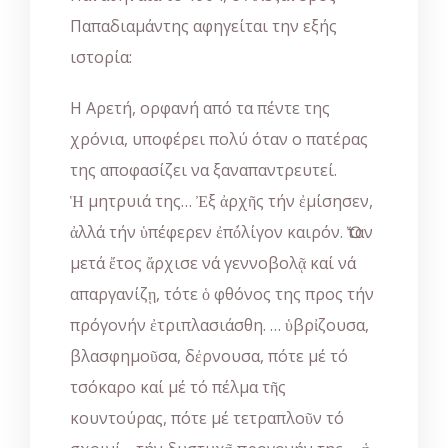
Παπαδιαμάντης αφηγείται την εξής
ιστορία:
Η Αρετή, ορφανή από τα πέντε της
χρόνια, υποφέρει πολύ όταν ο πατέρας
της αποφασίζει να ξαναπαντρευτεί.
Ἡ μητρυιά της… Ἐξ ἀρχῆς τήν ἐμίσησεν,
ἀλλά τήν ὑπέφερεν ἐπ΄ὀλίγον καιρόν. Ὅταν
μετά ἔτος ἄρχισε νά γεννοβολᾷ καί νά
απαργανίζῃ, τότε ὁ φθόνος της προς τήν
πρόγονήν ἐτριπλασιάσθη. … ὑβρἰζουσα,
βλασφημοῦσα, δἐρνουσα, πότε μέ τό
τσόκαρο καί μέ τό πέλμα τῆς
κουντούρας, πότε μέ τετραπλοῦν τό