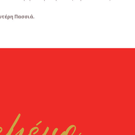
υτέρη Πασσιά.