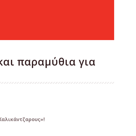
και παραμύθια για
Καλικάντζαρους»!