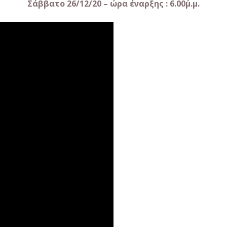
Σάββατο 26/12/20 – ώρα έναρξης : 6.00΄μ.μ.