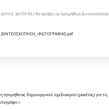
ΔΗ.Κ.Ε. ΔΗ.ΠΕ.ΘΕ.) θα προβεί σε προμήθεια βιντεοσκόπηση
ΒΙΝΤΕΟΣΚΟΠΗΣΗ_-ΦΩΤΟΓΡΑΦΙΑΣ.pdf
η προμήθειας δημιουργικού σχεδιασμού (μακέτας) για τις
ωτογράφο »