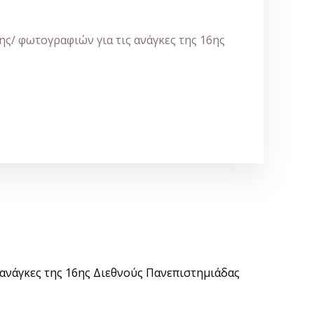
ς/ φωτογραφιών για τις ανάγκες της 16ης
 ανάγκες της 16ης Διεθνούς Πανεπιστημιάδας