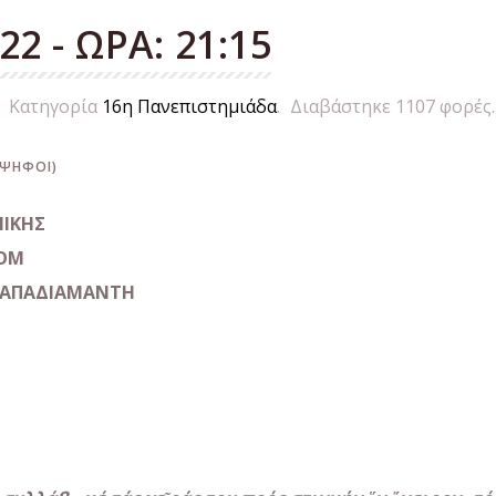
2 - ΩΡΑ: 21:15
Κατηγορία
16η Πανεπιστημιάδα
.
Διαβάστηκε
1107
φορές.
1
2
3
4
5
 ΨΉΦΟΙ)
ΝΙΚΗΣ
OOM
ΠΑΠΑΔΙΑΜΑΝΤΗ