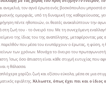
λλάβῃ μέ τάς χεῖράς του πρός στιγμήν ἕν ὄνειρον, τό ἴ
ι ανεμελιά, τον αγνό έρωτα ενός βοσκόπουλου μπροστά σ
φυσικής ομορφιάς, υπό τη δυναμική της καθαρεύουσας, γ
φήγηση πέντε ηθοποιών, οι θεατές ανακαλύπτουν την αγ
ορά στη ζωή του - το όνειρό του. Με τη συνεχόμενη εναλλα
κείμενο της ίδιας του της αναπόλησης, μεταφέροντας μας
 παρελθόν που μέσα του ενυπάρχουν ο έρωτας, η φύση, η θρ
εκείνων των χρόνων. Μονάχα το όνειρο του πρωταγωνιστή 
αστη. Ίσως όσο άπιαστη είναι κάθε στιγμή ευτυχίας που α
ναι η θάλασσα.
απλόχερα χαρίζει ζωή και εξίσου εύκολα, μέσα σε μια στιγ
γματικός εφιάλτης.
Άλλωστε, όπως έχει πει και ο ίδιος 