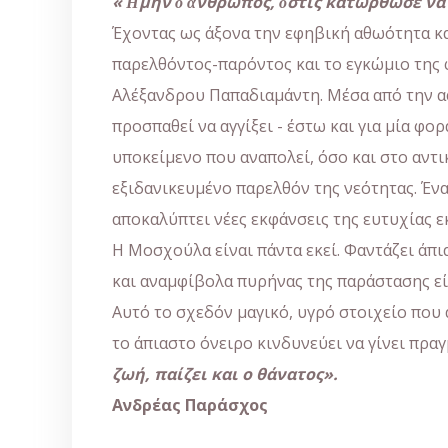
«Ἤμην ὁ ἄνθρωπος, ὅστις κατώρθωσε νά συ
Έχοντας ως άξονα την εφηβική αθωότητα κα
παρελθόντος-παρόντος και το εγκώμιο της 
Αλέξανδρου Παπαδιαμάντη. Μέσα από την α
προσπαθεί να αγγίξει - έστω και για μία φ
υποκείμενο που αναπολεί, όσο και στο αντι
εξιδανικευμένο παρελθόν της νεότητας. Ένα
αποκαλύπτει νέες εκφάνσεις της ευτυχίας 
Η Μοσχούλα είναι πάντα εκεί. Φαντάζει άπι
και αναμφίβολα πυρήνας της παράστασης εί
Αυτό το σχεδόν μαγικό, υγρό στοιχείο που 
το άπιαστο όνειρο κινδυνεύει να γίνει πρα
ζωή, παίζει και ο θάνατος».
Ανδρέας Παράσχος