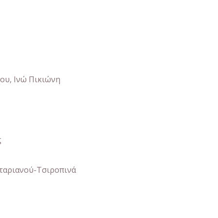
ου, Ινώ Πικιώνη
ς
νταριανού-Τσιροπινά