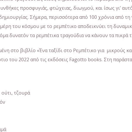
νθήκες προσφυγιάς, φτώχειας, διωγμού, και ίσως γιʼ αυτ
δημιουργίας. Σήμερα, περισσότερα από 100 χρόνια από τ
μέρη του κόσμου με το ρεμπέτικο αποδεικνύει τη δυναμική
όμα δυνατόν τα ρεμπέτικα τραγούδια να κάνουν τα πικρά τ
ένη στο βιβλίο «Ένα ταξίδι στο Ρεμπέτικο για μικρούς κ
τιο του 2022 από τις εκδόσεις Fagotto books. Στη παράσ
 ούτι, τζουρά
εόν
αμά