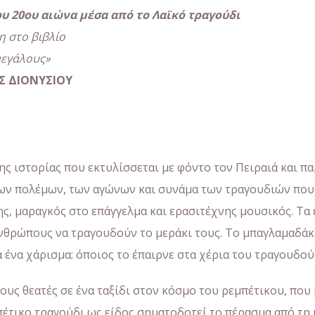
υ 20ου αιώνα μέσα από το Λαϊκό τραγούδι
νη
στο βιβλίο
μεγάλους»
Σ ΔΙΟΝΥΣΙΟΥ
ς ιστορίας που εκτυλίσσεται με φόντο τον Πειραιά και π
ων πολέμων, των αγώνων και συνάμα των τραγουδιών που 
ς, μαραγκός στο επάγγελμα και ερασιτέχνης μουσικός. Τα
νθρώπους να τραγουδούν το μεράκι τους. Το μπαγλαμαδάκι 
α ένα χάρισμα: όποιος το έπαιρνε στα χέρια του τραγουδού
υς θεατές σε ένα ταξίδι στον κόσμο του ρεμπέτικου, που
πέτικο τραγούδι ως είδος σηματοδοτεί το πέρασμα από τη