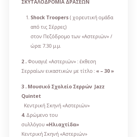
ΣΚΥΤΑΛΟΔΡΟΜΙΑ ΔΡΑΣΕΩΝ
Shock Troopers
( χορευτική ομάδα
από τις Σέρρες)
στον Πεζόδρομο των «Αστεριών» /
ώρα: 7.30 μ.μ.
2 .
Φουαγιέ «Αστεριών» : έκθεση
Σερραίων εικαστικών με τίτλο :
« – 30 »
3 .
Μουσικό Σχολείο Σερρών
Jazz
Quintet
Κεντρική Σκηνή «Αστεριών»
4
. Δρώμενο του
συλλόγου
«
Ηλιαχτίδα
»
Κεντρική Σκηνή «Αστεριών»