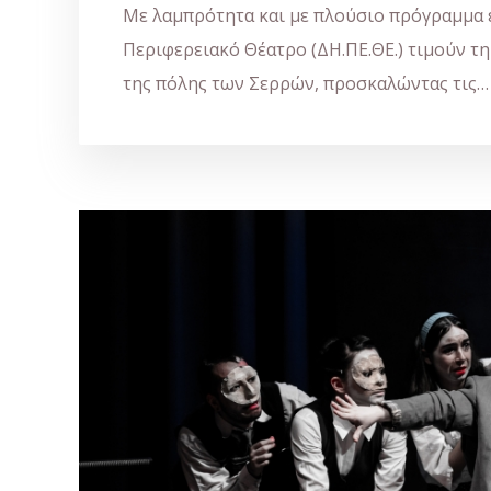
Με λαμπρότητα και με πλούσιο πρόγραμμα 
Περιφερειακό Θέατρο (ΔΗ.ΠΕ.ΘΕ.) τιμούν 
της πόλης των Σερρών, προσκαλώντας τις…