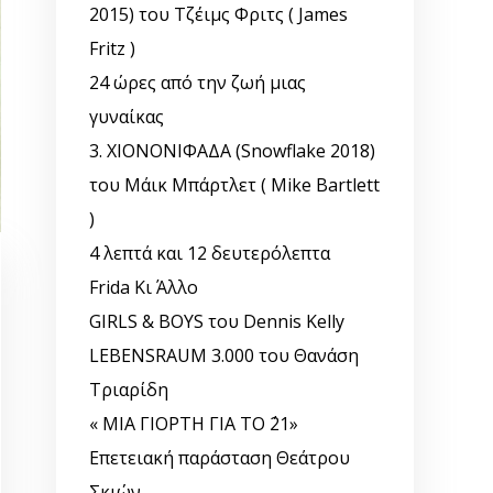
2015) του Τζέιμς Φριτς ( James
Fritz )
24 ώρες από την ζωή μιας
γυναίκας
3. ΧΙΟΝΟΝΙΦΑΔΑ (Snowflake 2018)
του Μάικ Μπάρτλετ ( Mike Bartlett
)
4 λεπτά και 12 δευτερόλεπτα
Frida Κι Άλλο
GIRLS & BOYS του Dennis Kelly
LEBENSRAUM 3.000 του Θανάση
Τριαρίδη
« ΜΙΑ ΓΙΟΡΤΗ ΓΙΑ ΤΟ ΄21»
Επετειακή παράσταση Θεάτρου
Σκιών