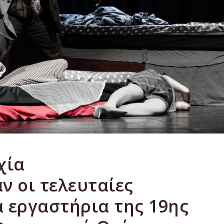
χία
 οι τελευταίες
α εργαστήρια της 19ης