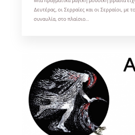
Μία πραγματικά μαγική μουσική βραδιά είχ
Δευτέρας, οι Σερραίες και οι Σερραίοι, με 
συναυλία, στο πλαίσιο…