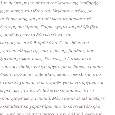
ύο πρώτα με μια σάτιρα της λεγόμενης “σοβαρής”
 μουσικής, του ίδιου του Μεγάρου εντέλει, με
της έμπνευσης, και με μπόλικο αυτοσαρκαστικό
δεύτερη αντίδραση. Παίρνω χαρτί και μολύβι (δεν
ος υποδέχτηκαν τα δύο νέα έργα, την
κό μου, με πολύ θερμά λόγια. Οι δε ιθύνοντες
 για επανάληψη της επιτυχημένης βραδιάς, που
 ξαναπαίχτηκαν, όμως. Ευτυχώς, ο Αντωνίου τα
του και εκδόθηκαν λίγο αργότερα σε δίσκο, ο οποίος
βίωση του
Σιωπή, ο βασιλιάς ακούει
οφείλεται στον
ά από 25 χρόνια, το μετέγραψε για πέντε όργανα και
περες των ζητιάνων”. Θέλω να επισημάνω ότι το
γο που γράφτηκε για παιδιά. Μόνο αφού ολοκληρώθηκε
αν εκπαιδευτικό χαρακτήρα, που το κάνει κατάλληλο
όπο, αυτό που πάντοτε πίστευα: ότι, δηλαδή, ανάμεσα