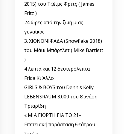
2015) του Τζέιμς Φριτς ( James
Fritz )
24 ώρες από την ζωή μιας
γυναίκας
3. ΧΙΟΝΟΝΙΦΑΔΑ (Snowflake 2018)
του Μάικ Μπάρτλετ ( Mike Bartlett
)
4 λεπτά και 12 δευτερόλεπτα
Frida Κι Άλλο
GIRLS & BOYS του Dennis Kelly
LEBENSRAUM 3.000 του Θανάση
Τριαρίδη
« ΜΙΑ ΓΙΟΡΤΗ ΓΙΑ ΤΟ ΄21»
Επετειακή παράσταση Θεάτρου
Σκιών