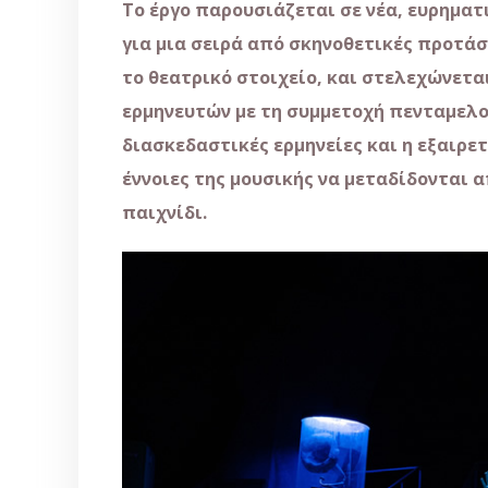
Το έργο παρουσιάζεται σε νέα, ευρημα
για μια σειρά από σκηνοθετικές προτάσ
το θεατρικό στοιχείο, και στελεχώνετα
ερμηνευτών με τη συμμετοχή πενταμελού
διασκεδαστικές ερμηνείες και η εξαιρε
έννοιες της μουσικής να μεταδίδονται α
παιχνίδι.