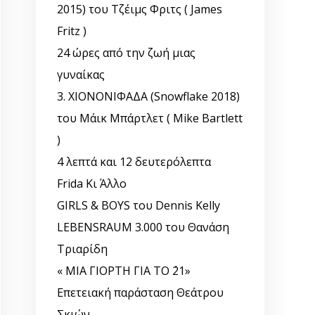
2015) του Τζέιμς Φριτς ( James
Fritz )
24 ώρες από την ζωή μιας
γυναίκας
3. ΧΙΟΝΟΝΙΦΑΔΑ (Snowflake 2018)
του Μάικ Μπάρτλετ ( Mike Bartlett
)
4 λεπτά και 12 δευτερόλεπτα
Frida Κι Άλλο
GIRLS & BOYS του Dennis Kelly
LEBENSRAUM 3.000 του Θανάση
Τριαρίδη
« ΜΙΑ ΓΙΟΡΤΗ ΓΙΑ ΤΟ ΄21»
Επετειακή παράσταση Θεάτρου
Σκιών