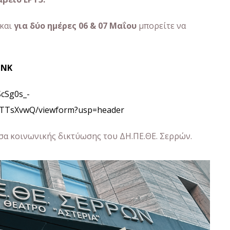
 και
για δύο ημέρες
06 & 07 Μαΐου
μπορείτε να
INK
ScSg0s_-
TsXvwQ/viewform?usp=header
σα κοινωνικής δικτύωσης του ΔΗ.ΠΕ.ΘΕ. Σερρών.