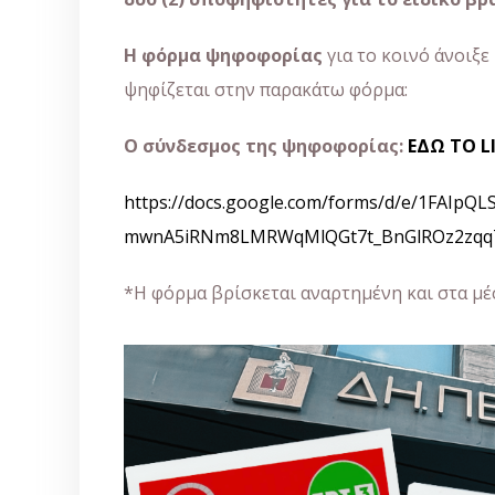
Η φόρμα ψηφοφορίας
για το κοινό άνοιξε
ψηφίζεται στην παρακάτω φόρμα:
Ο σύνδεσμος της ψηφοφορίας:
ΕΔΩ ΤΟ L
https://docs.google.com/forms/d/e/1FAIpQL
mwnA5iRNm8LMRWqMlQGt7t_BnGlROz2zqqT
*Η φόρμα βρίσκεται αναρτημένη και στα μέ