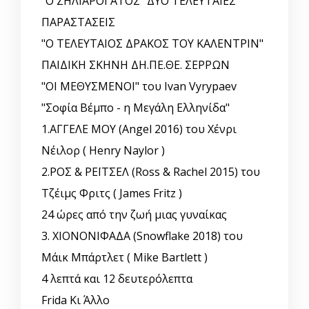
"Ο ΖΗΛΙΑΡΟΓΑΤΟΣ" ΔΥΟ ΤΕΛΕΥΤΑΙΕΣ
ΠΑΡΑΣΤΑΣΕΙΣ
"Ο ΤΕΛΕΥΤΑΙΟΣ ΔΡΑΚΟΣ ΤΟΥ ΚΑΛΕΝΤΡΙΝ"
ΠΑΙΔΙΚΗ ΣΚΗΝΗ ΔΗ.ΠΕ.ΘΕ. ΣΕΡΡΩΝ
"ΟΙ ΜΕΘΥΣΜΕΝΟΙ" του Ivan Vyrypaev
"Σοφία Βέμπο - η Μεγάλη Ελληνίδα"
1.ΑΓΓΕΛΕ ΜΟΥ (Angel 2016) του Χένρι
Νέιλορ ( Henry Naylor )
2.ΡΟΣ & ΡΕΪΤΣΕΛ (Ross & Rachel 2015) του
Τζέιμς Φριτς ( James Fritz )
24 ώρες από την ζωή μιας γυναίκας
3. ΧΙΟΝΟΝΙΦΑΔΑ (Snowflake 2018) του
Μάικ Μπάρτλετ ( Mike Bartlett )
4 λεπτά και 12 δευτερόλεπτα
Frida Κι Άλλο