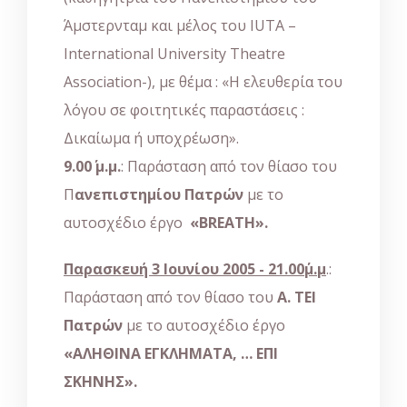
Άμστερνταμ και μέλος του IUTA –
International University Theatre
Association-), με θέμα : «Η ελευθερία του
λόγου σε φοιτητικές παραστάσεις :
Δικαίωμα ή υποχρέωση».
9.00΄ μ.μ.
: Παράσταση από τον θίασο του
Π
ανεπιστημίου Πατρών
με το
αυτοσχέδιο έργο
«
BREATH
».
Παρασκευή 3 Ιουνίου 2005 - 21.00΄μ.μ
.:
Παράσταση από τον θίασο του
Α. ΤΕΙ
Πατρών
με το αυτοσχέδιο έργο
«ΑΛΗΘΙΝΑ ΕΓΚΛΗΜΑΤΑ, … ΕΠΙ
ΣΚΗΝΗΣ».