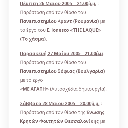
Πέμπτη 26 Μαΐου 2005 – 21.00΄μ.μ.
:
Παράσταση από τον θίασο του
Πανεπιστημίου
Ά
ραντ
(Ρουμανία)
με
το έργο του
E
.
Ionesco
«
THE
LAQUE
»
(Το χάσμα).
Παρασκευή 27 Μαΐου 2005 - 21.00΄μ.μ
.:
Παράσταση από τον θίασο του
Πανεπιστημίου
Σόφιας (Βουλγαρία)
με το έργο
«ΜΕ ΑΓΑΠΗ»
(Αυτοσχέδια δημιουργία)
.
Σάββατο 28 Μαΐου 2005 – 20.00΄μ.μ.
:
Παράσταση από τον θίασο της
Ένωσης
Κρητών Φοιτητών Θεσσαλονίκης
με