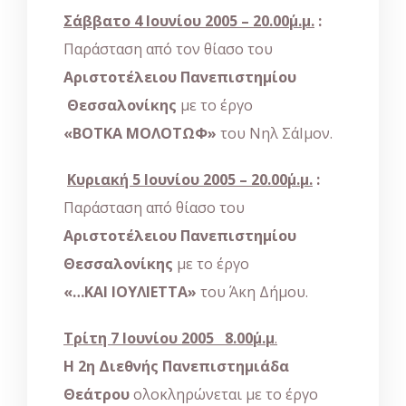
Σάββατο 4 Ιουνίου 2005 – 20.00΄μ.μ.
:
Παράσταση από τον θίασο του
Αριστοτέλειου Πανεπιστημίου
Θεσσαλονίκης
με το έργο
«ΒΟΤΚΑ ΜΟΛΟΤΩΦ»
του Νηλ ΣάΙμον.
Κυριακή 5 Ιουνίου 2005 – 20.00΄μ.μ.
:
Παράσταση από θίασο του
Αριστοτέλειου Πανεπιστημίου
Θεσσαλονίκης
με το έργο
«…ΚΑΙ ΙΟΥΛΙΕΤΤΑ»
του Άκη Δήμου.
T
ρίτη 7 Ιουνίου 2005
8.00΄μ.μ
.
Η 2η Διεθνής Πανεπιστημιάδα
Θεάτρου
ολοκληρώνεται με το έργο