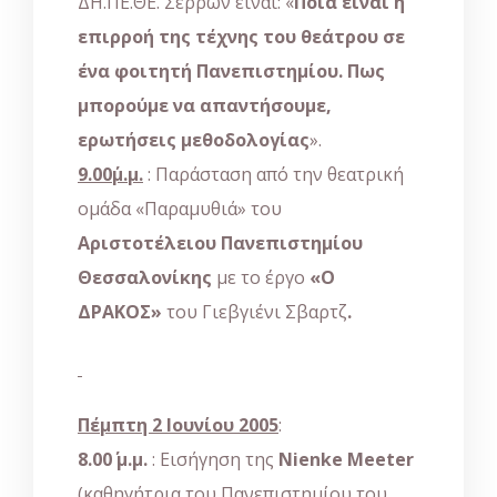
ΔΗ.ΠΕ.ΘΕ. Σερρών είναι: «
Ποια είναι η
επιρροή της τέχνης του θεάτρου σε
ένα φοιτητή Πανεπιστημίου. Πως
μπορούμε να απαντήσουμε,
ερωτήσεις μεθοδολογίας
».
9.00΄μ.μ.
: Παράσταση από την θεατρική
ομάδα «Παραμυθιά» του
Αριστοτέλειου
Πανεπιστημίου
Θεσσαλονίκης
με το έργο
«Ο
ΔΡΑΚΟΣ»
του Γιεβγιένι Σβαρτζ
.
Πέμπτη 2 Ιουνίου 2005
:
8.00΄ μ.μ.
: Eισήγηση της
Nienke
Meeter
(καθηγήτρια του Πανεπιστημίου του