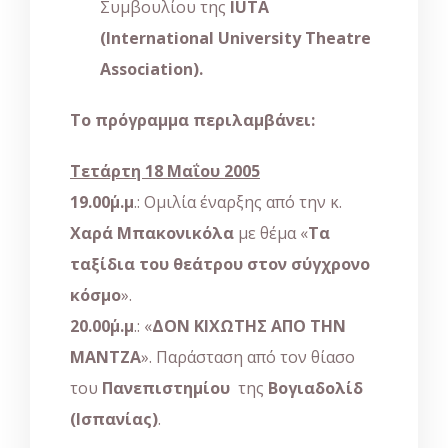
Συμβουλίου της
IUTA
(
International
University
Theatre
Association
).
Το πρόγραμμα περιλαμβάνει:
Τετάρτη 18 Μαΐου 2005
19.00΄μ.μ
.: Ομιλία έναρξης από την κ.
Χαρά Μπακονικόλα
με θέμα «
Τα
ταξίδια του θεάτρου στον σύγχρονο
κόσμο
».
20.00΄μ.μ
.: «
ΔΟΝ ΚΙΧΩΤΗΣ ΑΠΟ ΤΗΝ
ΜΑΝΤΖΑ
». Παράσταση από τον θίασο
του
Πανεπιστημίου
της
Βογιαδολίδ
(Ισπανίας)
.