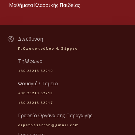
Μαθήματα Κλασσικής Παιδείας
Διεύθυνση
Π.Κωστοπούλου 4, Σέρρες
Τηλέφωνο
+30.23213 52210
Φουαγιέ / Ταμείο
+30.23213 52218
+30.23213 52217
Γραφείο Οργάνωσης Παραγωγής
dipetheserron@gmail.com
Γραμματεία