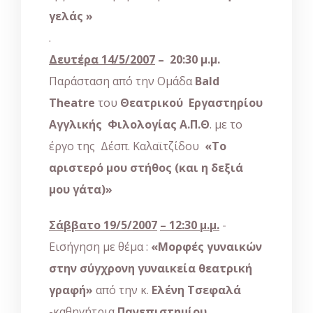
γελάς »
.
Δευτέρα 14/5/2007
– 20:30 μ.μ.
Παράσταση από την Ομάδα
Bald
Theatre
του
Θεατρικού Εργαστηρίου
Αγγλικής Φιλολογίας Α.Π.Θ
. με το
έργο της Δέσπ. Καλαϊτζίδου
«Το
αριστερό μου στήθος (και η δεξιά
μου γάτα)»
Σάββατο 19/5/2007
– 12:30 μ.μ.
-
Εισήγηση με θέμα :
«Μορφές γυναικών
στην σύγχρονη γυναικεία θεατρική
γραφή»
από την κ.
Ελένη Τσεφαλά
-καθηγήτρια
Πανεπιστημίου