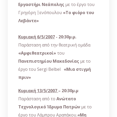
Εργαστήρι Νεάπολης
με το έργο του
Γρηγόρη Ξενόπουλου
«Το φιόρο του
Λεβάντε»
Κυριακή 6/5/2007
- 20:30μ.μ.
Παράσταση από την θεατρική ομάδα
«Αμφιθεατρικοί»
του
Πανεπιστημίου Μακεδονίας
με το
έργο του Sergi Belbel
«Μια στιγμή
πριν»
Κυριακή 13/5/2007
– 20:30μ.μ
Παράσταση από το
Ανώτατο
Τεχνολογικό Ίδρυμα Πατρών
με το
έργο του Λάμπρου Αραπάκου
«Μη