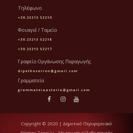
Τηλέφωνο
+30.23213 52210
Φουαγιέ / Ταμείο
+30.23213 52218
+30.23213 52217
Γραφείο Οργάνωσης Παραγωγής
dipetheserron@gmail.com
Γραμματεία
grammateiaasteria@gmail.com
Copyright © 2020 | Δημοτικό Περιφερειακό
Θέατρο Σερρών - Με την επιφύλαξη παντός