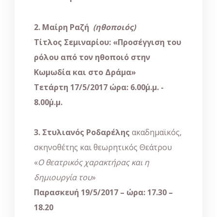
2. Μαίρη Ραζή
(ηθοποιός)
Τίτλος Σεμιναρίου: «Προσέγγιση του
ρόλου από τον ηθοποιό στην
Κωμωδία και στο Δράμα»
Τετάρτη 17/5/2017 ώρα: 6.00΄μ.μ. -
8.00΄μ.μ.
3.
Στυλιανός Ροδαρέλης
ακαδημαϊκός,
σκηνοθέτης και θεωρητικός Θεάτρου
«
Ο θεατρικός χαρακτήρας και η
δημιουργία του
»
Παρασκευή 19/5/2017 – ώρα:
17.30 –
18.20