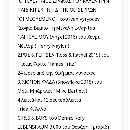
"Ο ΤΕΛΕΥΤΑΙΟΣ ΔΡΑΚΟΣ ΤΟΥ ΚΑΛΕΝΤΡΙΝ"
ΠΑΙΔΙΚΗ ΣΚΗΝΗ ΔΗ.ΠΕ.ΘΕ. ΣΕΡΡΩΝ
"ΟΙ ΜΕΘΥΣΜΕΝΟΙ" του Ivan Vyrypaev
"Σοφία Βέμπο - η Μεγάλη Ελληνίδα"
1.ΑΓΓΕΛΕ ΜΟΥ (Angel 2016) του Χένρι
Νέιλορ ( Henry Naylor )
2.ΡΟΣ & ΡΕΪΤΣΕΛ (Ross & Rachel 2015) του
Τζέιμς Φριτς ( James Fritz )
24 ώρες από την ζωή μιας γυναίκας
3. ΧΙΟΝΟΝΙΦΑΔΑ (Snowflake 2018) του
Μάικ Μπάρτλετ ( Mike Bartlett )
4 λεπτά και 12 δευτερόλεπτα
Frida Κι Άλλο
GIRLS & BOYS του Dennis Kelly
LEBENSRAUM 3.000 του Θανάση Τριαρίδη