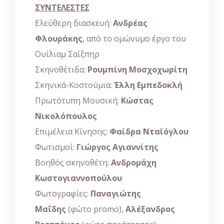
ΣΥΝΤΕΛΕΣΤΕΣ
Ελεύθερη διασκευή:
Ανδρέας
Φλουράκης
, από το ομώνυμο έργο του
Ουίλιαμ Σαίξπηρ
Σκηνοθέτιδα:
Ρουμπίνη Μοσχοχωρίτη
Σκηνικά-Κοστούμια:
Έλλη Εμπεδοκλή
Πρωτότυπη Μουσική:
Κώστας
Νικολόπουλος
Επιμέλεια Κίνησης:
Φαίδρα Νταϊόγλου
Φωτισμοί:
Γιώργος Αγιαννίτης
Βοηθός σκηνοθέτη:
Ανδρομάχη
Κωστογιαννοπούλου
Φωτογραφίες:
Παναγιώτης
Μαΐδης
(φώτο promo),
Αλέξανδρος