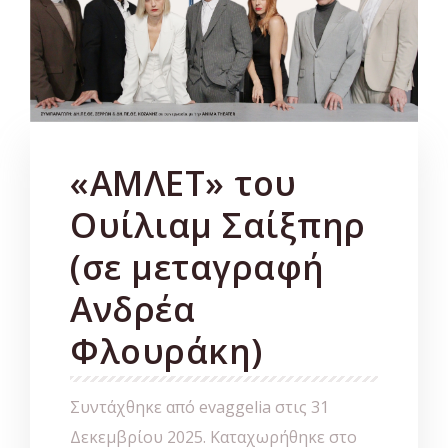
«ΑΜΛΕΤ» του
Ουίλιαμ Σαίξπηρ
(σε μεταγραφή
Ανδρέα
Φλουράκη)
Συντάχθηκε από evaggelia στις
31
Δεκεμβρίου 2025
. Καταχωρήθηκε στο