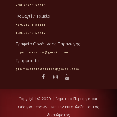
+30.23213 52210
Φουαγιέ / Ταμείο
+30.23213 52218
+30.23213 52217
Γραφείο Οργάνωσης Παραγωγής
dipetheserron@gmail.com
Γραμματεία
grammateiaasteria@gmail.com
Copyright © 2020 | Δημοτικό Περιφερειακό
Θέατρο Σερρών - Με την επιφύλαξη παντός
δικαιώματος