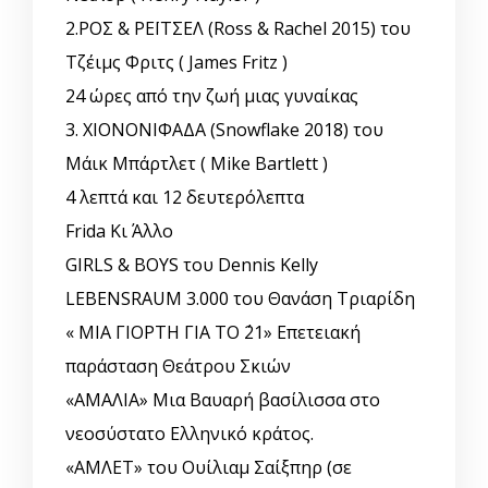
2.ΡΟΣ & ΡΕΪΤΣΕΛ (Ross & Rachel 2015) του
Τζέιμς Φριτς ( James Fritz )
24 ώρες από την ζωή μιας γυναίκας
3. ΧΙΟΝΟΝΙΦΑΔΑ (Snowflake 2018) του
Μάικ Μπάρτλετ ( Mike Bartlett )
4 λεπτά και 12 δευτερόλεπτα
Frida Κι Άλλο
GIRLS & BOYS του Dennis Kelly
LEBENSRAUM 3.000 του Θανάση Τριαρίδη
« ΜΙΑ ΓΙΟΡΤΗ ΓΙΑ ΤΟ ΄21» Επετειακή
παράσταση Θεάτρου Σκιών
«ΑΜΑΛΙΑ» Μια Βαυαρή βασίλισσα στο
νεοσύστατο Ελληνικό κράτος.
«ΑΜΛΕΤ» του Ουίλιαμ Σαίξπηρ (σε