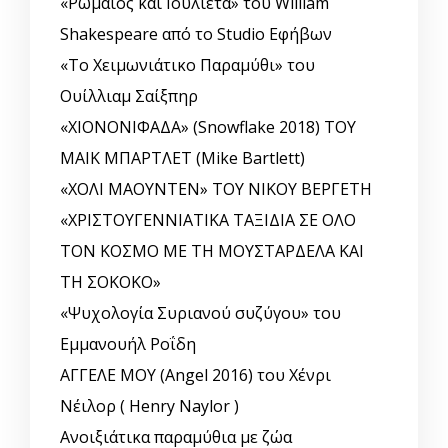
«Ρωμαίος και Ιουλιέτα» του William
Shakespeare από το Studio Εφήβων
«Το Χειμωνιάτικο Παραμύθι» του
Ουίλλιαμ Σαίξπηρ
«ΧΙΟΝΟΝΙΦΑΔΑ» (Snowflake 2018) ΤΟΥ
ΜΑΙΚ ΜΠΑΡΤΛΕΤ (Mike Bartlett)
«ΧΟΛΙ ΜΑΟΥΝΤΕΝ» ΤΟΥ ΝΙΚΟΥ ΒΕΡΓΕΤΗ
«ΧΡΙΣΤΟΥΓΕΝΝΙΑΤΙΚΑ ΤΑΞΙΔΙΑ ΣΕ ΟΛΟ
ΤΟΝ ΚΟΣΜΟ ΜΕ ΤΗ ΜΟΥΣΤΑΡΔΕΛΑ ΚΑΙ
ΤΗ ΣΟΚΟΚΟ»
«Ψυχολογία Συριανού συζύγου» του
Εμμανουήλ Ροΐδη
ΑΓΓΕΛΕ ΜΟΥ (Angel 2016) του Χένρι
Νέιλορ ( Henry Naylor )
Ανοιξιάτικα παραμύθια με ζώα