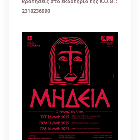
κρατήσεις στο εκδοτήριο της Κ.Ο.Θ. :
2310236990