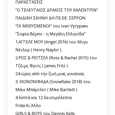
ΠΑΡΑΣΤΑΣΕΙΣ
"Ο ΤΕΛΕΥΤΑΙΟΣ ΔΡΑΚΟΣ ΤΟΥ ΚΑΛΕΝΤΡΙΝ"
ΠΑΙΔΙΚΗ ΣΚΗΝΗ ΔΗ.ΠΕ.ΘΕ. ΣΕΡΡΩΝ
"ΟΙ ΜΕΘΥΣΜΕΝΟΙ" του Ivan Vyrypaev
"Σοφία Βέμπο - η Μεγάλη Ελληνίδα"
1.ΑΓΓΕΛΕ ΜΟΥ (Angel 2016) του Χένρι
Νέιλορ ( Henry Naylor )
2.ΡΟΣ & ΡΕΪΤΣΕΛ (Ross & Rachel 2015) του
Τζέιμς Φριτς ( James Fritz )
24 ώρες από την ζωή μιας γυναίκας
3. ΧΙΟΝΟΝΙΦΑΔΑ (Snowflake 2018) του
Μάικ Μπάρτλετ ( Mike Bartlett )
4 λεπτά και 12 δευτερόλεπτα
Frida Κι Άλλο
GIRLS & BOYS του Dennis Kelly