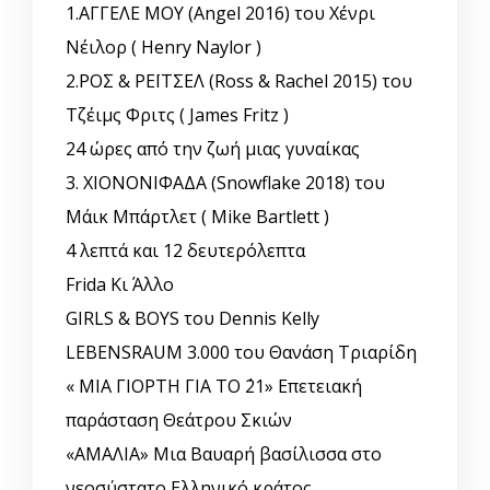
1.ΑΓΓΕΛΕ ΜΟΥ (Angel 2016) του Χένρι
Νέιλορ ( Henry Naylor )
2.ΡΟΣ & ΡΕΪΤΣΕΛ (Ross & Rachel 2015) του
Τζέιμς Φριτς ( James Fritz )
24 ώρες από την ζωή μιας γυναίκας
3. ΧΙΟΝΟΝΙΦΑΔΑ (Snowflake 2018) του
Μάικ Μπάρτλετ ( Mike Bartlett )
4 λεπτά και 12 δευτερόλεπτα
Frida Κι Άλλο
GIRLS & BOYS του Dennis Kelly
LEBENSRAUM 3.000 του Θανάση Τριαρίδη
« ΜΙΑ ΓΙΟΡΤΗ ΓΙΑ ΤΟ ΄21» Επετειακή
παράσταση Θεάτρου Σκιών
«ΑΜΑΛΙΑ» Μια Βαυαρή βασίλισσα στο
νεοσύστατο Ελληνικό κράτος.