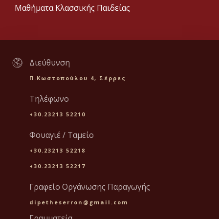
Μαθήματα Κλασσικής Παιδείας
Διεύθυνση
Π.Κωστοπούλου 4, Σέρρες
Τηλέφωνο
+30.23213 52210
Φουαγιέ / Ταμείο
+30.23213 52218
+30.23213 52217
Γραφείο Οργάνωσης Παραγωγής
dipetheserron@gmail.com
Γραμματεία