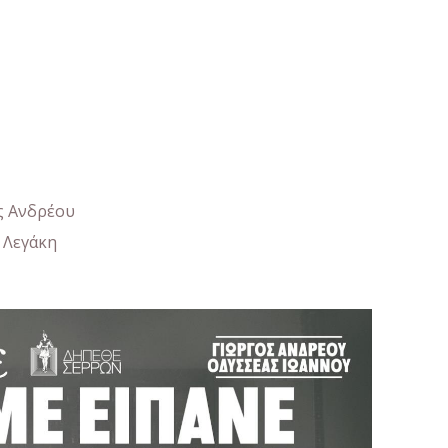
ς Ανδρέου
 Λεγάκη