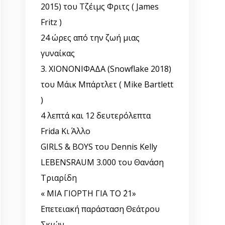
2015) του Τζέιμς Φριτς ( James
Fritz )
24 ώρες από την ζωή μιας
γυναίκας
3. ΧΙΟΝΟΝΙΦΑΔΑ (Snowflake 2018)
του Μάικ Μπάρτλετ ( Mike Bartlett
)
4 λεπτά και 12 δευτερόλεπτα
Frida Κι Άλλο
GIRLS & BOYS του Dennis Kelly
LEBENSRAUM 3.000 του Θανάση
Τριαρίδη
« ΜΙΑ ΓΙΟΡΤΗ ΓΙΑ ΤΟ ΄21»
Επετειακή παράσταση Θεάτρου
Σκιών