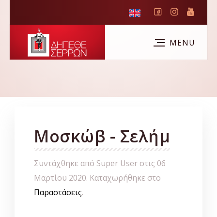
Μοσκώβ - Σελήμ
Συντάχθηκε από Super User στις
06
Μαρτίου 2020
. Καταχωρήθηκε στο
Παραστάσεις
.