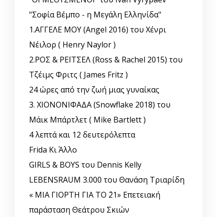
"Σοφία Βέμπο - η Μεγάλη Ελληνίδα"
1.ΑΓΓΕΛΕ ΜΟΥ (Angel 2016) του Χένρι
Νέιλορ ( Henry Naylor )
2.ΡΟΣ & ΡΕΪΤΣΕΛ (Ross & Rachel 2015) του
Τζέιμς Φριτς ( James Fritz )
24 ώρες από την ζωή μιας γυναίκας
3. ΧΙΟΝΟΝΙΦΑΔΑ (Snowflake 2018) του
Μάικ Μπάρτλετ ( Mike Bartlett )
4 λεπτά και 12 δευτερόλεπτα
Frida Κι Άλλο
GIRLS & BOYS του Dennis Kelly
LEBENSRAUM 3.000 του Θανάση Τριαρίδη
« ΜΙΑ ΓΙΟΡΤΗ ΓΙΑ ΤΟ ΄21» Επετειακή
παράσταση Θεάτρου Σκιών