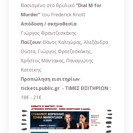
Βασισμένο στο θρυλικό
“Dial M for
Murder”
του Frederick Knott
Απόδοση / σκηνοθεσία
:
Γιώργος Φραντζεσκάκης
Παίζουν
: Θάνος Καληώρας, Αλεξάνδρα
Ούστα, Γιώργος Φρατζεσκάκης,
Χρήστος Μάντακας, Παναγιώτης
Κατσίκης
Προπώληση εισιτηρίων
:
tickets.public.gr
-
ΤΙΜΕΣ ΕΙΣΙΤΗΡΙΩΝ :
18€ - 21€