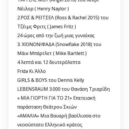
Νέιλορ ( Henry Naylor )
2.ΡΟΣ & ΡΕΪΤΣΕΛ (Ross & Rachel 2015) του
Τζέιμς Φριτς ( James Fritz )
24 ώρες από την ζωή μιας γυναίκας
3. ΧΙΟΝΟΝΙΦΑΔΑ (Snowflake 2018) του
Μάικ Μπάρτλετ ( Mike Bartlett )
4 λεπτά και 12 δευτερόλεπτα
Frida Κι Άλλο
GIRLS & BOYS του Dennis Kelly
LEBENSRAUM 3.000 του Θανάση Τριαρίδη
« ΜΙΑ ΓΙΟΡΤΗ ΓΙΑ ΤΟ ΄21» Επετειακή
παράσταση Θεάτρου Σκιών
«ΑΜΑΛΙΑ» Μια Βαυαρή βασίλισσα στο
νεοσύστατο Ελληνικό κράτος.