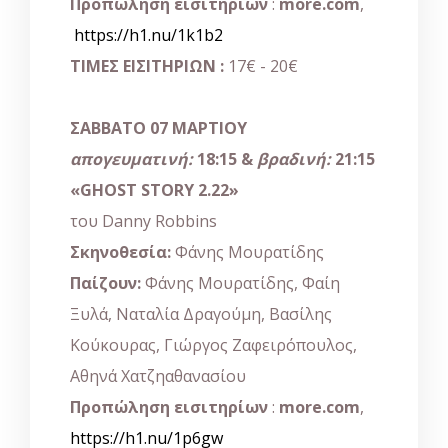
Προπώληση εισιτηρίων
:
more.com
,
https://h1.nu/1k1b2
ΤΙΜΕΣ ΕΙΣΙΤΗΡΙΩΝ :
17€ - 20€
ΣΑΒΒΑΤΟ 07 ΜΑΡΤΙΟΥ
απογευματινή:
18:15
&
βραδινή
:
21:15
«
GHOST
STORY
2.22»
του Danny Robbins
Σκηνοθεσία:
Φάνης Μουρατίδης
Παίζουν:
Φάνης Μουρατίδης, Φαίη
Ξυλά, Ναταλία Δραγούμη, Βασίλης
Κούκουρας, Γιώργος Ζαφειρόπουλος,
Αθηνά Χατζηαθανασίου
Προπώληση εισιτηρίων
:
more.com
,
https://h1.nu/1p6gw