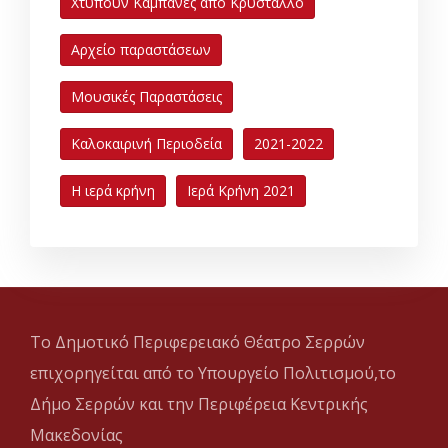
Χτυπούν Καμπάνες από Κρύσταλλο
Αρχείο παραστάσεων
Μουσικές Παραστάσεις
Καλοκαιρινή Περιοδεία
2021-2022
Η ιερά κρήνη
Ιερά Κρήνη 2021
Το Δημοτικό Περιφερειακό Θέατρο Σερρών
επιχορηγείται από το Υπουργείο Πολιτισμού,το
Δήμο Σερρών και την Περιφέρεια Κεντρικής
Μακεδονίας