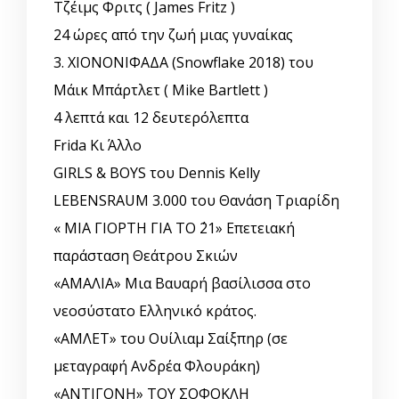
Τζέιμς Φριτς ( James Fritz )
24 ώρες από την ζωή μιας γυναίκας
3. ΧΙΟΝΟΝΙΦΑΔΑ (Snowflake 2018) του
Μάικ Μπάρτλετ ( Mike Bartlett )
4 λεπτά και 12 δευτερόλεπτα
Frida Κι Άλλο
GIRLS & BOYS του Dennis Kelly
LEBENSRAUM 3.000 του Θανάση Τριαρίδη
« ΜΙΑ ΓΙΟΡΤΗ ΓΙΑ ΤΟ ΄21» Επετειακή
παράσταση Θεάτρου Σκιών
«ΑΜΑΛΙΑ» Μια Βαυαρή βασίλισσα στο
νεοσύστατο Ελληνικό κράτος.
«ΑΜΛΕΤ» του Ουίλιαμ Σαίξπηρ (σε
μεταγραφή Ανδρέα Φλουράκη)
«ΑΝΤΙΓΟΝΗ» ΤΟΥ ΣΟΦΟΚΛΗ