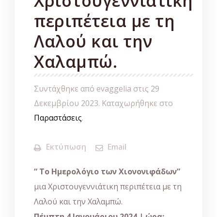
Χριστουγεννιάτικη
περιπέτεια με τη
Λαλού και την
Χαλαμπώ.
Συντάχθηκε από evaggelia στις
29
Δεκεμβρίου 2023
. Καταχωρήθηκε στο
Παραστάσεις
.
Εκτύπωση
Email
“ Το Ημερολόγιο των Χιονονιφάδων”
μια Χριστουγεννιάτικη περιπέτεια με τη
Λαλού και την Χαλαμπώ.
Πέμπτη 4 Ιανουάριου 2024 | ώρα: