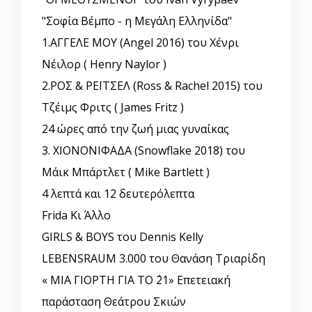
"Σοφία Βέμπο - η Μεγάλη Ελληνίδα"
1.ΑΓΓΕΛΕ ΜΟΥ (Angel 2016) του Χένρι
Νέιλορ ( Henry Naylor )
2.ΡΟΣ & ΡΕΪΤΣΕΛ (Ross & Rachel 2015) του
Τζέιμς Φριτς ( James Fritz )
24 ώρες από την ζωή μιας γυναίκας
3. ΧΙΟΝΟΝΙΦΑΔΑ (Snowflake 2018) του
Μάικ Μπάρτλετ ( Mike Bartlett )
4 λεπτά και 12 δευτερόλεπτα
Frida Κι Άλλο
GIRLS & BOYS του Dennis Kelly
LEBENSRAUM 3.000 του Θανάση Τριαρίδη
« ΜΙΑ ΓΙΟΡΤΗ ΓΙΑ ΤΟ ΄21» Επετειακή
παράσταση Θεάτρου Σκιών