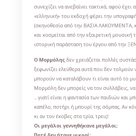
συνεχίζει να ανεβαίνει τακτικά, αφού έχει 
«ελληνική» του εκδοχή φέρει την υπογραφ
(σκηνοθεσία από την ΒΑΣΙΑ ΛΑΚΟΥΜΕΝΤΑ, κ
και κοσμείται από την εξαιρετική μουσική
ιστορική παράσταση του έργου από την Ξ
Ο Μορμόλης
δεν χρειάζεται πολλές συστάσ
ξεφωνίζει ελεύθερα αυτά που δεν τολμούν ν
μπορούν να καταλάβουν τι είναι αυτό το μυ
Μορμόλη δεν μπορείς να τον συλλάβεις, να 
... γιατί είναι η φαντασία των παιδιών και μ
καπέλο, ποτήρι ή μπουρί της σόμπας. Αν κ
κι αν τον έκοβες στα τρία, τρεις!
Οι
μ
εγάλοι
γεννηθήκανε
μ
εγάλοι
;
Ποτέ
δεν
ήτανε
μ
ικροί
;