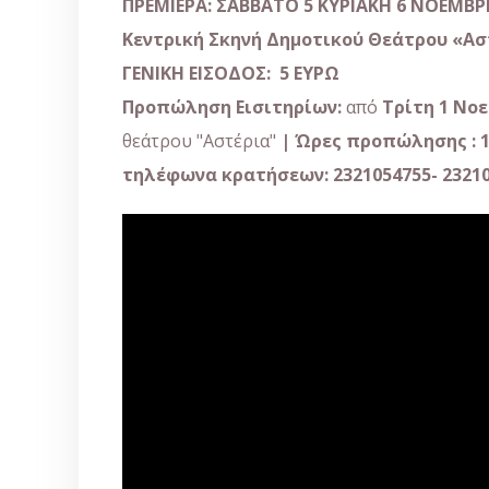
ΠΡΕΜΙΕΡΑ:
ΣΑΒΒΑΤΟ
5
ΚΥΡΙΑΚΗ 6
ΝΟΕΜΒΡ
Κεντρική Σκηνή Δημοτικού Θεάτρου «Αστ
ΓΕΝΙΚΗ ΕΙΣΟΔΟΣ: 5 ΕΥΡΩ
Προπώληση Εισιτηρίων
:
από
Τρίτη 1 Νο
θεάτρου "Αστέρια"
|
Ώρες προπώλησης : 11
τηλέφωνα κρατήσεων: 2321054755- 2321