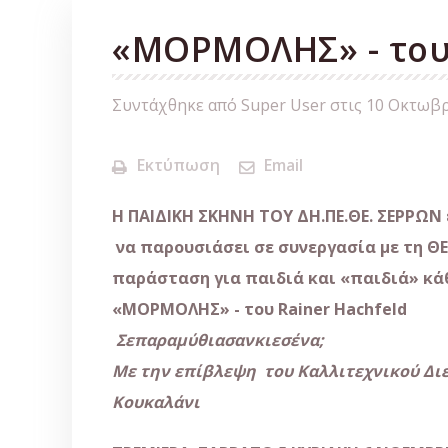
«ΜΟΡΜΟΛΗΣ» - του 
Συντάχθηκε από Super User στις
10 Οκτωβρ
Εκτύπωση
Email
Η
ΠΑΙΔΙΚΗ ΣΚΗΝΗ
ΤΟΥ ΔΗ.ΠΕ.ΘΕ. ΣΕΡΡΩΝ
να παρουσιάσει σε συνεργασία με τη 
π
αράσταση
για
π
αιδιά
και
«π
αιδιά
»
κά
«
ΜΟΡΜΟΛΗΣ
»
-
του
Rainer Hachfeld
Σε
π
αρα
μ
ύθιασαν
κι
εσένα
;
Με την επίβλεψη του Καλλιτεχνικού Διε
Κουκαλάνι