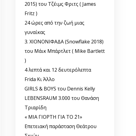
2015) του Τζέιμς Φριτς ( James
Fritz )
24 ώρες από την ζωή μιας
γυναίκας
3. ΧΙΟΝΟΝΙΦΑΔΑ (Snowflake 2018)
του Μάικ Μπάρτλετ ( Mike Bartlett
)
4 λεπτά και 12 δευτερόλεπτα
Frida Κι Άλλο
GIRLS & BOYS του Dennis Kelly
LEBENSRAUM 3.000 του Θανάση
Τριαρίδη
« ΜΙΑ ΓΙΟΡΤΗ ΓΙΑ ΤΟ ΄21»
Επετειακή παράσταση Θεάτρου
Σκιών