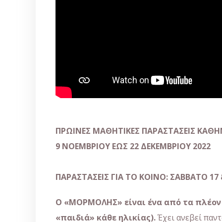
ΠΡΩΙΝΕΣ ΜΑΘΗΤΙΚΕΣ ΠΑΡΑΣΤΑΣΕΙΣ ΚΑΘΗ
9
ΝΟΕΜΒΡΙΟΥ
ΕΩΣ
22
ΔΕΚΕΜΒΡΙΟΥ
2022
ΠΑΡΑΣΤΑΣΕΙΣ
ΓΙΑ
ΤΟ
ΚΟΙΝΟ
:
ΣΑΒΒΑΤΟ
17
Ο
«
ΜΟΡΜΟΛΗΣ
»
είναι
ένα
α
π
ό
τα
π
λέον
«π
αιδιά
»
κάθε
ηλικίας
).
Έχει ανεβεί παντ