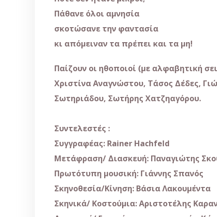
Πάθανε
όλοι
α
μ
νησία
σκοτώσανε
την
φαντασία
κι
α
π
ό
μ
ειναν
τα
π
ρέ
π
ει
και
τα
μ
η
!
Παίζουν
οι
ηθο
π
οιοί
(με αλφαβητική σει
Χριστίνα
Αναγνώστου
,
Τάσος
Δέδες
,
Γι
Σωτηριάδου
,
Σωτήρης
Χατζηαγόρου
.
Συντελεστές :
Συγγραφέας: Rainer Hachfeld
Μετάφραση/ Διασκευή: Παναγιώτης Σκ
Πρωτότυπη μουσική
:
Γιάννης
Σπανός
Σκηνοθεσία/Κίνηση
:
Βάσια
Λακουμέντα
Σκηνικά
/
Κοστούμια
:
Αριστοτέλης
Καρα