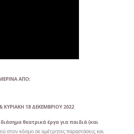
ΜΕΡΙΝΑ ΑΠΟ:
 &
ΚΥΡΙΑΚΗ
18
ΔΕΚΕΜΒΡΙΟΥ
2022
διάσημα
θεατρικά
έργα
για
π
αιδιά
(
και
ού στον κόσμο σε αμέτρητες παραστάσεις και