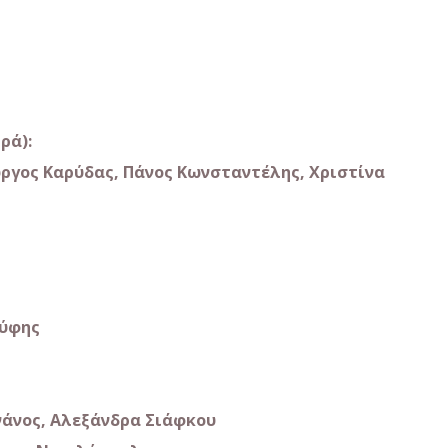
ρά):
ώργος
Καρύδας
,
Πάνος
Κωνσταντέλης
,
Χριστίνα
ούφης
νάνος
,
Αλεξάνδρα
Σιάφκου