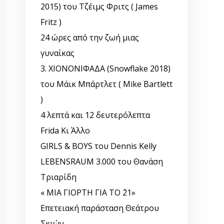
2015) του Τζέιμς Φριτς ( James
Fritz )
24 ώρες από την ζωή μιας
γυναίκας
3. ΧΙΟΝΟΝΙΦΑΔΑ (Snowflake 2018)
του Μάικ Μπάρτλετ ( Mike Bartlett
)
4 λεπτά και 12 δευτερόλεπτα
Frida Κι Άλλο
GIRLS & BOYS του Dennis Kelly
LEBENSRAUM 3.000 του Θανάση
Τριαρίδη
« ΜΙΑ ΓΙΟΡΤΗ ΓΙΑ ΤΟ ΄21»
Επετειακή παράσταση Θεάτρου
Σκιών