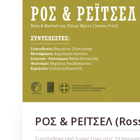
ΡΟΣ & ΡΕΪΤΣΕΛ (Ros
Συντάχθηκε από Super User στις
19 Ιανουα